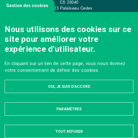
CS
20040
Gestion des cookies
91 123 Palaiseau Cedex
Tel: +33 (0)1 89 10 00 70
Nous utilisons des cookies sur ce
site pour améliorer votre
CONTACT
expérience d’utilisateur.
En cliquant sur un lien de cette page, vous nous donnez
votre consentement de définir des cookies.
OUI, JE SUIS D'ACCORD
PARAMÈTRES
MASQUER
MENTIONS LÉGALES ET DONNÉES PERSONNELLES
PLAN DU SITE
ACCESSIBILITÉ : PARTIELLEMENT CONFORME
TOUT REFUSER