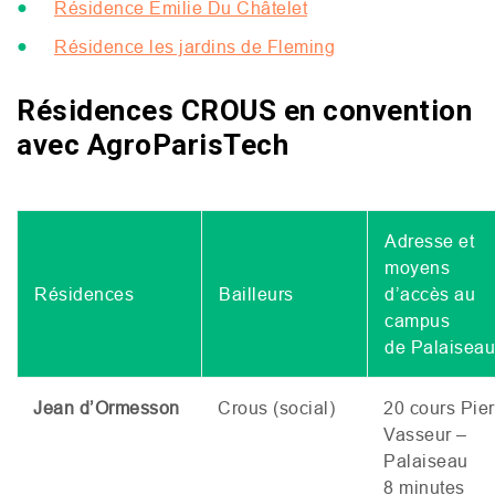
Résidence Emilie Du Châtelet
Résidence les jardins de Fleming
Résidences CROUS en convention
avec AgroParisTech
Adresse et
moyens
Résidences
Bailleurs
d’accès au
campus
de Palaisea
Jean d’Ormesson
Crous (social)
20 cours Pier
Vasseur –
Palaiseau
8 minutes