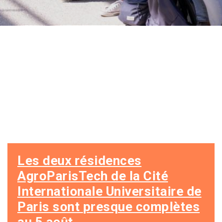
Les deux résidences
AgroParisTech de la Cité
Internationale Universitaire de
Paris
sont
presque complètes