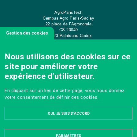
AgroParisTech
Campus Agro Paris-Saclay
22 place de l’Agronomie
CS
20040
Gestion des cookies
91 123 Palaiseau Cedex
Tel: +33 (0)1 89 10 00 70
Nous utilisons des cookies sur ce
site pour améliorer votre
CONTACT
expérience d’utilisateur.
En cliquant sur un lien de cette page, vous nous donnez
votre consentement de définir des cookies.
OUI, JE SUIS D'ACCORD
PARAMÈTRES
MASQUER