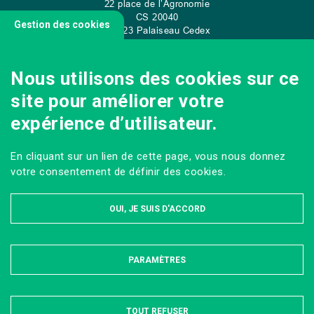
22 place de l’Agronomie
CS
20040
Gestion des cookies
91 123 Palaiseau Cedex
Tel: +33 (0)1 89 10 00 70
Nous utilisons des cookies sur ce
site pour améliorer votre
CONTACT
expérience d’utilisateur.
En cliquant sur un lien de cette page, vous nous donnez
votre consentement de définir des cookies.
OUI, JE SUIS D'ACCORD
PARAMÈTRES
MASQUER
MENTIONS LÉGALES ET DONNÉES PERSONNELLES
PLAN DU SITE
ACCESSIBILITÉ : PARTIELLEMENT CONFORME
TOUT REFUSER