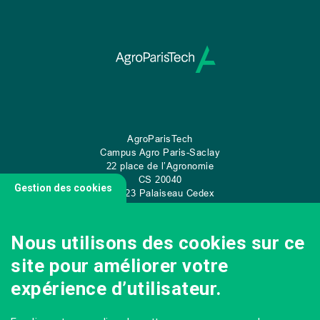
AgroParisTech
Campus Agro Paris-Saclay
22 place de l’Agronomie
CS
20040
Gestion des cookies
91 123 Palaiseau Cedex
Tel: +33 (0)1 89 10 00 70
Nous utilisons des cookies sur ce
site pour améliorer votre
CONTACT
expérience d’utilisateur.