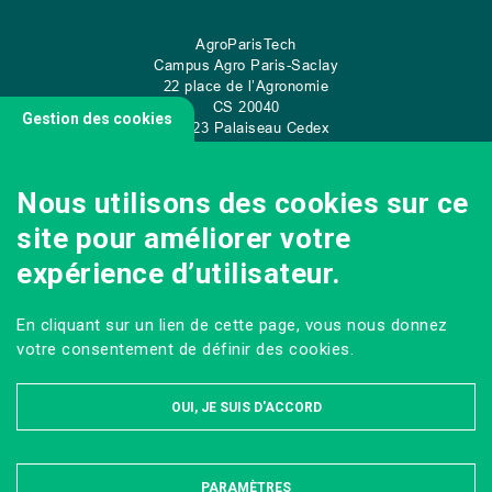
AgroParisTech
Campus Agro Paris-Saclay
22 place de l’Agronomie
CS
20040
Gestion des cookies
91 123 Palaiseau Cedex
Tel: +33 (0)1 89 10 00 70
Nous utilisons des cookies sur ce
site pour améliorer votre
CONTACT
expérience d’utilisateur.
En cliquant sur un lien de cette page, vous nous donnez
votre consentement de définir des cookies.
OUI, JE SUIS D'ACCORD
PARAMÈTRES
MASQUER