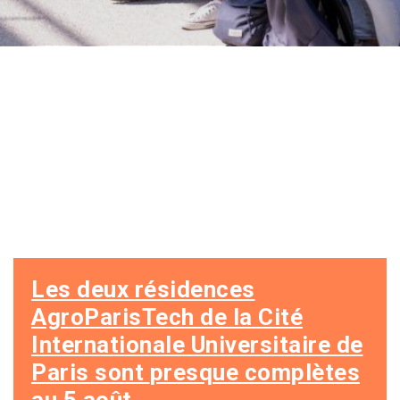
Les deux résidences
AgroParisTech de la Cité
Internationale Universitaire de
Paris
sont
presque complètes